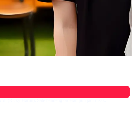
Ardi (Ricky Harun). Sate bandeng orderan pun jadi rusak.