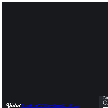
Car
Home
Live
TV Show
Sports
Kids
News