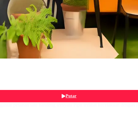
Putar
gantar pesanan sate bandeng ternyata Pipit terlibat kecelakaan dengan 