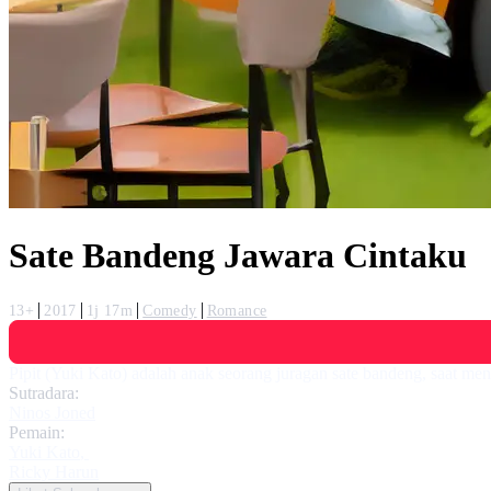
Sate Bandeng Jawara Cintaku
13+
2017
1j 17m
Comedy
Romance
Pipit (Yuki Kato) adalah anak seorang juragan sate bandeng, saat men
Sutradara:
Ninos Joned
Pemain:
Yuki Kato
,
Ricky Harun