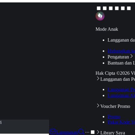
Mode Anak
Langganan da
Hubungkan k
Pengaturan
Bantuan dan 
Hak Cipta ©2026 V
Langganan dan P
Langganan Pr
Langganan Ak
Voucher Promo
Promo
Pakai Kode V
i
Langganan
···
Library Saya