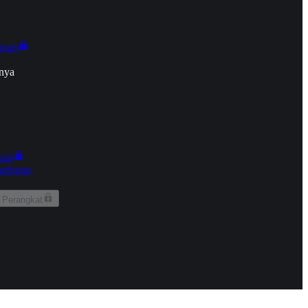
onan
nya
kun
aringan
 Perangkat