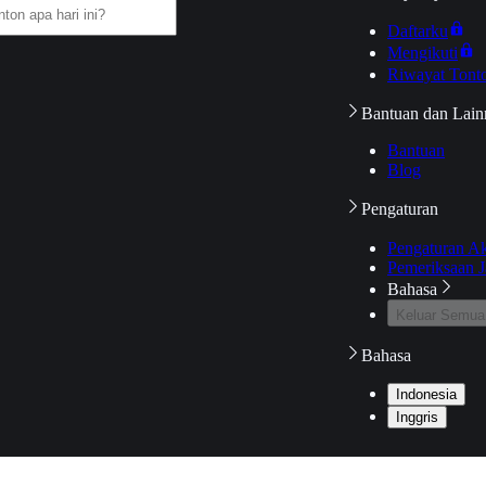
Daftarku
Mengikuti
Riwayat Tont
Bantuan dan Lain
Bantuan
Blog
Pengaturan
Pengaturan A
Pemeriksaan J
Bahasa
Keluar Semua
Bahasa
Indonesia
Inggris