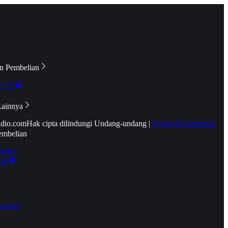
n Pembelian
e TV
Lainnya
idio.com
Hak cipta dilindungi Undang-undang
|
Syarat & Ketentuan
embelian
emier
tif
oucher