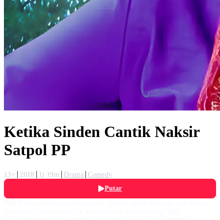
Ketika Sinden Cantik Naksir
Satpol PP
13+
2018
1j 19m
Drama
Comedy
Putar
Tini (Glenca Chysara) datang ke Jakarta untuk mencari kakaknya,
Rutmini (Gesya Shandy). Ketika akan menyebrang, Tini