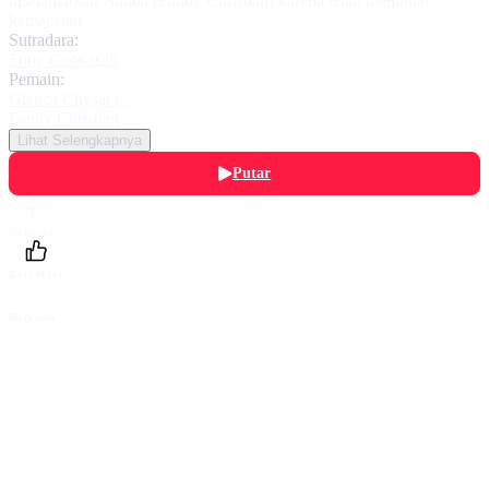
diselamatkan Nanda (Fandy Christian) karena telah membuat
kemacetan
Sutradara:
Sony Gaokasak
Pemain:
Glenca Chysara
,
Fandy Christian
Lihat Selengkapnya
Putar
Daftarku
Beri Nilai
Bagikan