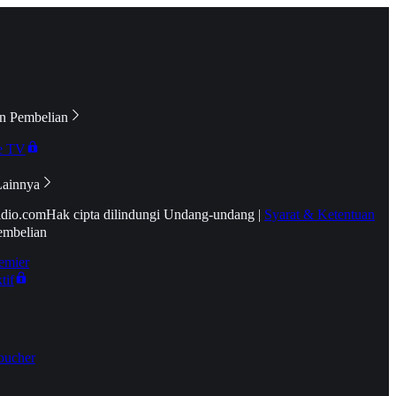
n Pembelian
e TV
Lainnya
idio.com
Hak cipta dilindungi Undang-undang
|
Syarat & Ketentuan
embelian
emier
tif
oucher