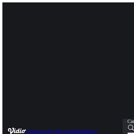
Car
Home
Live
TV Show
Sports
Kids
News