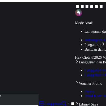
Mode Anak
Langganan da
Hubungkan k
Pengaturan
Bantuan dan 
Hak Cipta ©2026 V
Langganan dan P
Langganan Pr
Langganan Ak
Voucher Promo
Promo
Pakai Kode V
i
Langganan
···
Library Saya