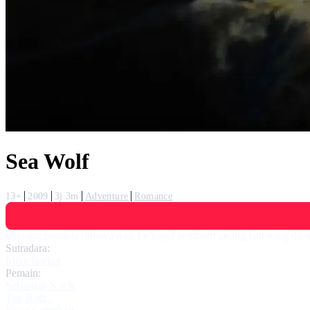
Sea Wolf
13+
2009
3j 3m
Adventure
Romance
Seorang pemuda dibawa naik ke kapal pemburu anjing laut yang dipi
Sutradara:
Mike Barker
Pemain:
Sebastian Koch
,
Tim Roth
,