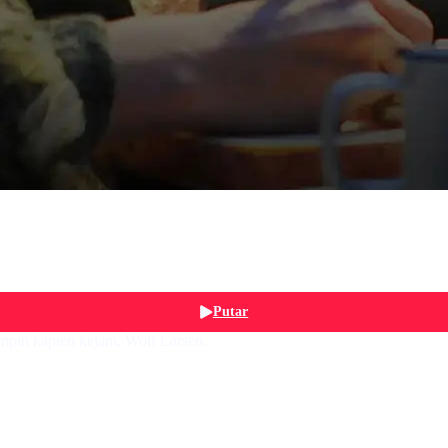
Putar
mpin kapten kejam, Wolf Larsen.