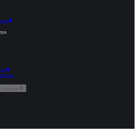
onan
nya
kun
aringan
 Perangkat