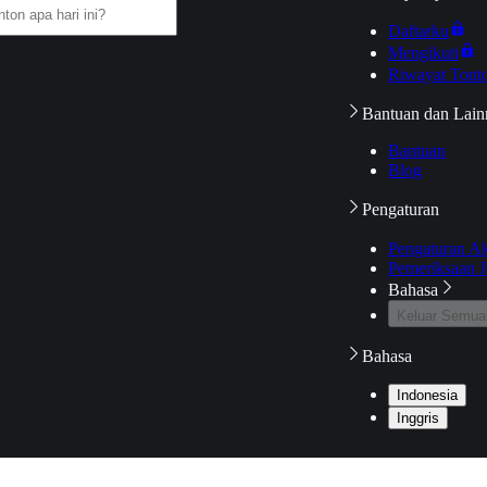
Daftarku
Mengikuti
Riwayat Tont
Bantuan dan Lain
Bantuan
Blog
Pengaturan
Pengaturan A
Pemeriksaan J
Bahasa
Keluar Semua
Bahasa
Indonesia
Inggris