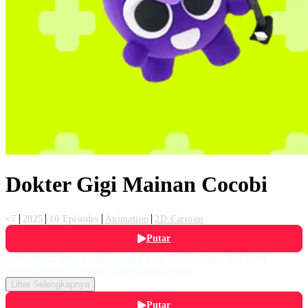
Dokter Gigi Mainan Cocobi
<7
2025
10 Episodes
Animation
2D Cartoon
Putar
Wah, teman-teman sedang sakit gigi! Dokter Coco dan Lobi
mengobati mereka agar bisa tersenyum lagi.
Lihat Selengkapnya
Putar