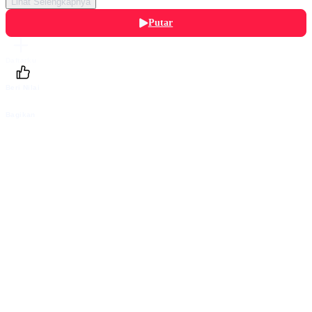
Lihat Selengkapnya
Putar
Daftarku
Beri Nilai
Bagikan