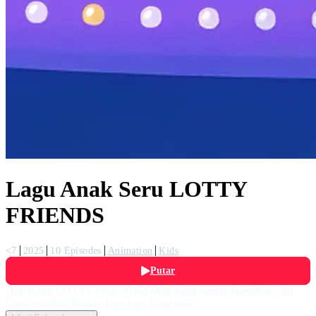
Lagu Anak Seru LOTTY
FRIENDS
<7
2025
10 Episodes
Animation
Kids
Putar
Hai! Kami LOTTY FRIENDS! Mari kami memperkenalkan diri
kepada kalian dengan lagu-lagu yang seru!