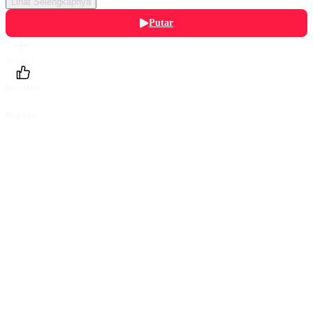
Lihat Selengkapnya
Putar
Daftarku
Beri Nilai
Bagikan