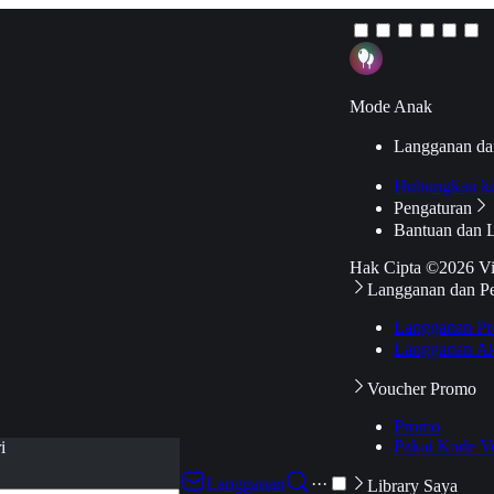
Mode Anak
Langganan da
Hubungkan k
Pengaturan
Bantuan dan 
Hak Cipta ©2026 V
Langganan dan P
Langganan Pr
Langganan Ak
Voucher Promo
Promo
Pakai Kode V
i
Langganan
···
Library Saya