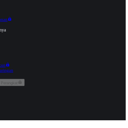
onan
nya
kun
aringan
 Perangkat