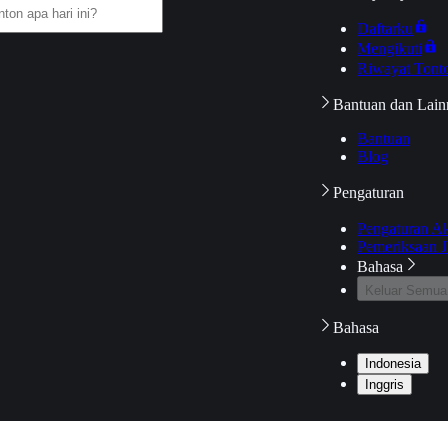
Daftarku
Mengikuti
Riwayat Tont
Bantuan dan Lain
Bantuan
Blog
Pengaturan
Pengaturan A
Pemeriksaan J
Bahasa
Keluar Semua
Bahasa
Indonesia
Inggris