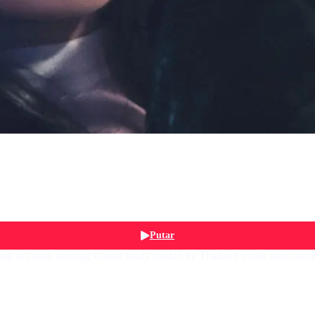
Putar
ng ia cintai, seorang wanita muda pindah ke Thailand untuk mencariny