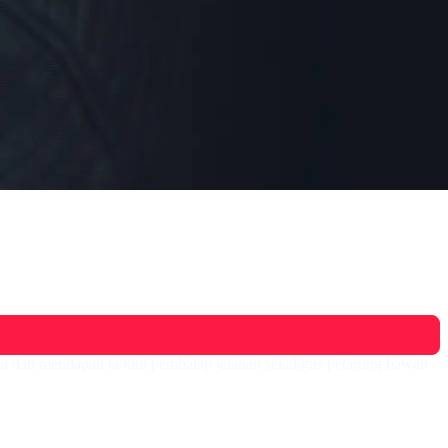
a dan mendapati ia kini pembalap jalanan sekaligus petarung bawah