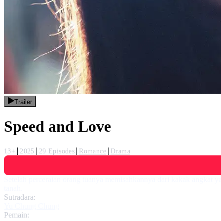
Trailer
Speed and Love
13+
2025
29 Episodes
Romance
Drama
Setelah perceraian orang tuanya memisahkannya dari kakak angkat ya
tanah.
Sutradara:
Yu Chung Chung
Pemain: