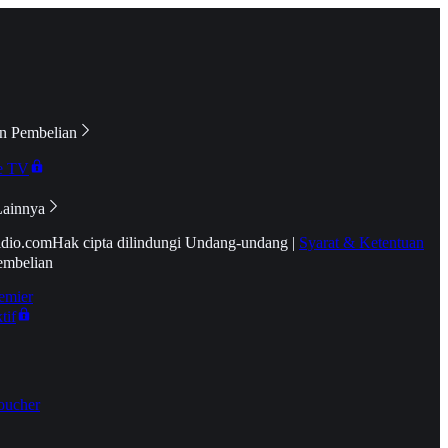
n Pembelian
e TV
Lainnya
idio.com
Hak cipta dilindungi Undang-undang
|
Syarat & Ketentuan
embelian
emier
tif
oucher