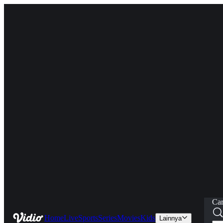
Car
Home
Live
Sports
Series
Movies
Kids
Lainnya