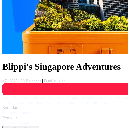
Blippi's Singapore Adventures
<7
2025
20 Episodes
Family
kids
Ikuti 20 petualangan seru Blippi di Singapura saat ia menjelajah b
lebih dekat untuk menyelesaikan tantangan rasa ingin tahu.
Sutradara:
Thomas Smeltzer
Pemain:
Clayton Grimm