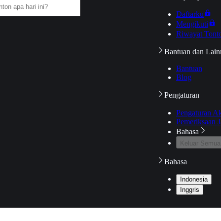
Daftarku
Mengikuti
Riwayat Tont
Bantuan dan Lain
Bantuan
Blog
Pengaturan
Pengaturan A
Pemeriksaan J
Bahasa
Keluar Semua
Bahasa
Indonesia
Inggris