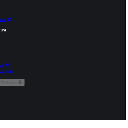
onan
nya
kun
aringan
 Perangkat