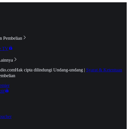
n Pembelian
e TV
Lainnya
idio.com
Hak cipta dilindungi Undang-undang
|
Syarat & Ketentuan
embelian
emier
tif
oucher