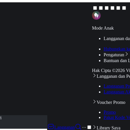
Mode Anak
Langganan da
Hubungkan k
Pengaturan
Bantuan dan 
Hak Cipta ©2026 V
Langganan dan P
Langganan Pr
Langganan Ak
Voucher Promo
Promo
Pakai Kode V
i
Langganan
···
Library Saya