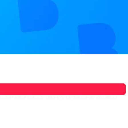
pengalaman mengisi Curiosity Meter-nya dan membawanya selangkah