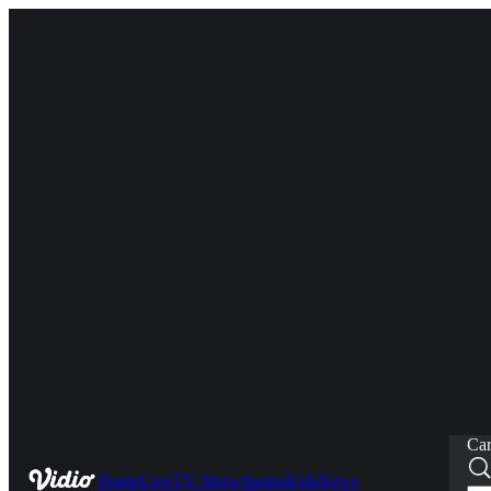
Car
Home
Live
TV Show
Sports
Kids
News