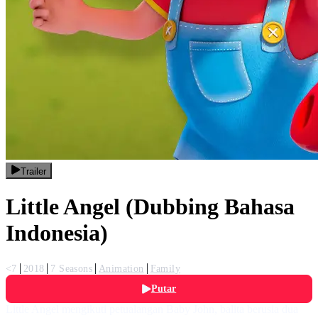
Trailer
Little Angel (Dubbing Bahasa
Indonesia)
<7
2018
7 Seasons
Animation
Family
Putar
Little Angel mengikuti petualangan Baby John, balita berusia dua