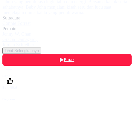
tahun yang penuh rasa ingin tahu dan energi. Bersama kakak serta
sahabatnya, Baby John menjalani kisah seru dan lucu saat
menjelajahi dunia balita yang penuh warna.
Sutradara:
Connie Forrest
Pemain:
Jenny W. Chan
,
Gracia Damsgard
,
Jordan Schreiber
Lihat Selengkapnya
Putar
Daftarku
Beri Nilai
Bagikan