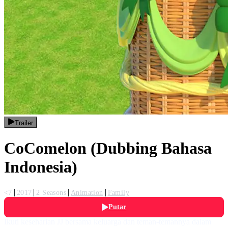
Trailer
CoComelon (Dubbing Bahasa
Indonesia)
<7
2017
2 Seasons
Animation
Family
Putar
Ikuti keseharian JJ bersama keluarga dan teman-temannya dalam