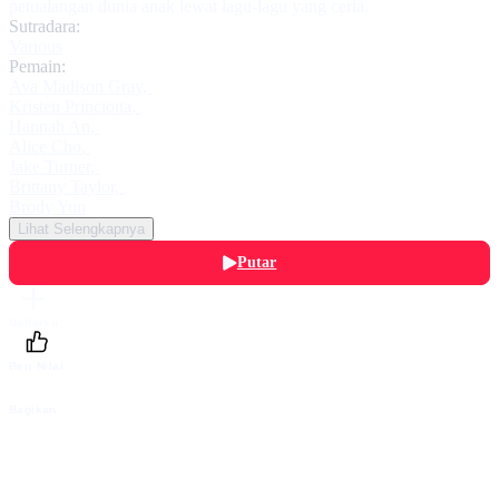
petualangan dunia anak lewat lagu-lagu yang ceria.
Sutradara:
Various
Pemain:
Ava Madison Gray
,
Kristen Princiotta
,
Hannah An
,
Alice Cho
,
Jake Turner
,
Brittany Taylor
,
Brody Yun
Lihat Selengkapnya
Putar
Daftarku
Beri Nilai
Bagikan