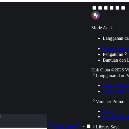
Mode Anak
Langganan da
Hubungkan k
Pengaturan
Bantuan dan 
Hak Cipta ©2026 V
Langganan dan P
Langganan Pr
Langganan Ak
Voucher Promo
Promo
Pakai Kode V
i
Langganan
···
Library Saya