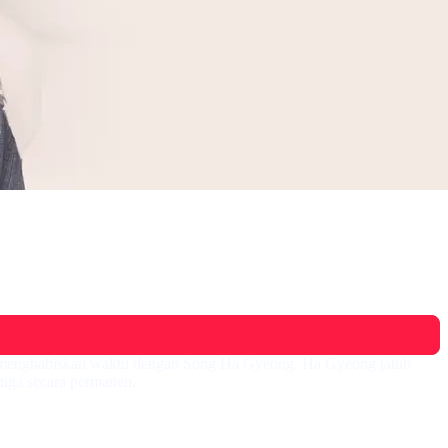
an menghabiskan waktu dengan Song Ha Gyeong. Ha Gyeong jatuh
tiga secara permanen.