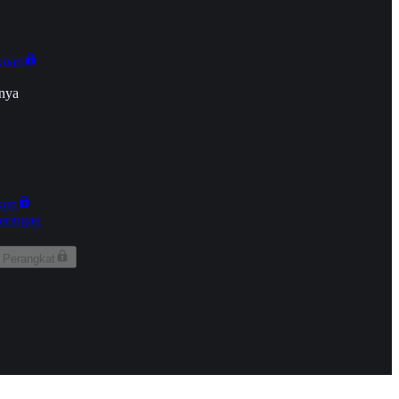
onan
nya
kun
aringan
 Perangkat