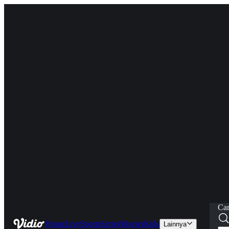
Car
Home
Live
Sports
Series
Movies
Kids
Lainnya