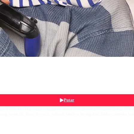
Putar
ak kecil. Do Ha, yang tinggal di AS, kembali setiap musim panas d
ang sesekali. Saat dewasa, sebuah insiden mengubah hidup mereka ber