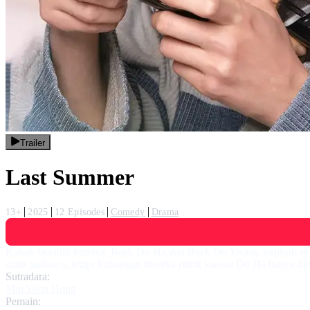
Trailer
Last Summer
13+
2025
12 Episodes
Comedy
Drama
Kakak-beradik kembar, Baek Do Ha dan Baek Do Yeong, terpisah sej
cinta padanya, tetapi hubungan mereka rumit karena Do Ha hanya dat
Sutradara:
Min Yeon Hong
Pemain: