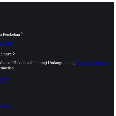
n Pembelian
e TV
Lainnya
idio.com
Hak cipta dilindungi Undang-undang
|
Syarat & Ketentuan
embelian
emier
tif
oucher