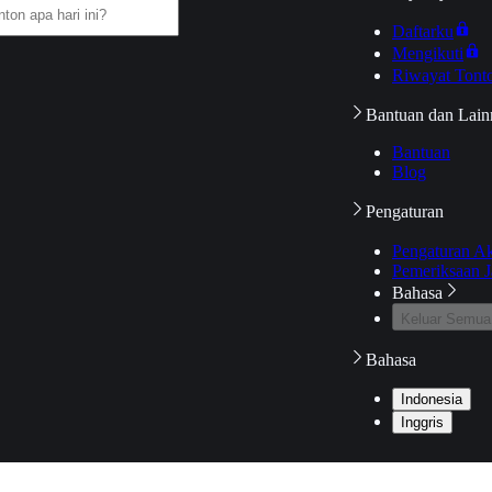
Daftarku
Mengikuti
Riwayat Tont
Bantuan dan Lain
Bantuan
Blog
Pengaturan
Pengaturan A
Pemeriksaan J
Bahasa
Keluar Semua
Bahasa
Indonesia
Inggris