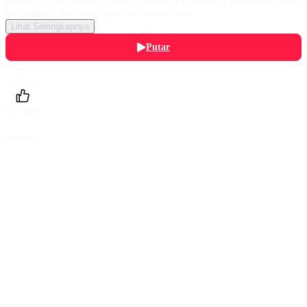
Kucing, si kecil belajar mencegah bahaya, menjaga kebersihan, dan
melindungi diri lewat lagu dan animasi seru.
Lihat Selengkapnya
Putar
Daftarku
Beri Nilai
Bagikan