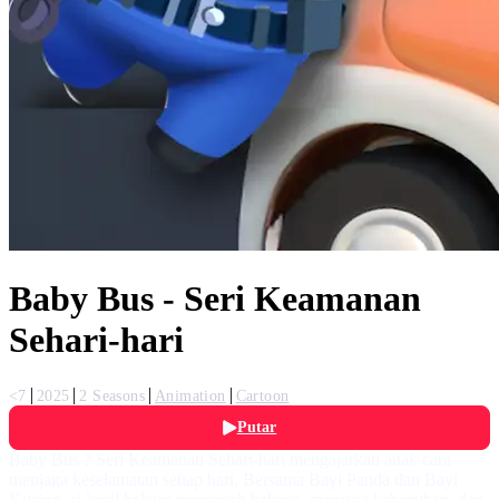
Baby Bus - Seri Keamanan
Sehari-hari
<7
2025
2 Seasons
Animation
Cartoon
Putar
Baby Bus ? Seri Keamanan Sehari-hari mengajarkan anak cara
menjaga keselamatan setiap hari. Bersama Bayi Panda dan Bayi