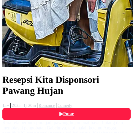
Resepsi Kita Disponsori
Pawang Hujan
13+
2025
1j 20m
Romance
Comedy
Putar
Rara rela berpura-pura jadi pawang hujan buat bayar hutang dan
membiayai pengobatan Babehnya, tapi malah ketemu Angga,