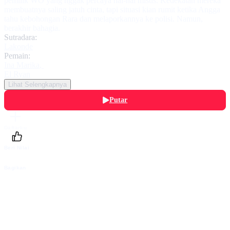
pemilik WO yang nggak percaya hal-hal mistis. Kedekatan mereka
membuatnya saling jatuh cinta, tapi situasi kian rumit ketika Angga
tahu kebohongan Rara dan melaporkannya ke polisi. Namun,
berakhir bahagia.
Sutradara:
Lakonde
Pemain:
Ina Marika
,
El Ryan
Lihat Selengkapnya
Putar
Daftarku
Beri Nilai
Bagikan