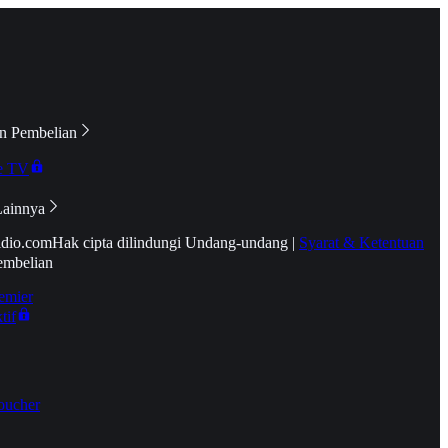
n Pembelian
e TV
Lainnya
idio.com
Hak cipta dilindungi Undang-undang
|
Syarat & Ketentuan
embelian
emier
tif
oucher