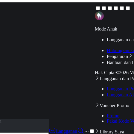
Mode Anak
Langganan da
Hubungkan k
Pengaturan
Bantuan dan 
Hak Cipta ©2026 V
Langganan dan P
Langganan Pr
Langganan Ak
Voucher Promo
Promo
Pakai Kode V
i
Langganan
···
Library Saya