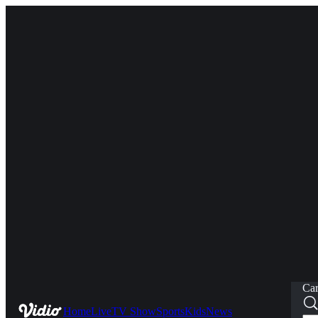
Car
Home
Live
TV Show
Sports
Kids
News