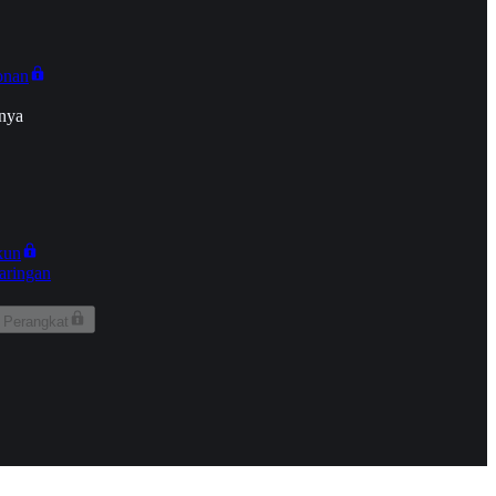
onan
nya
kun
aringan
 Perangkat