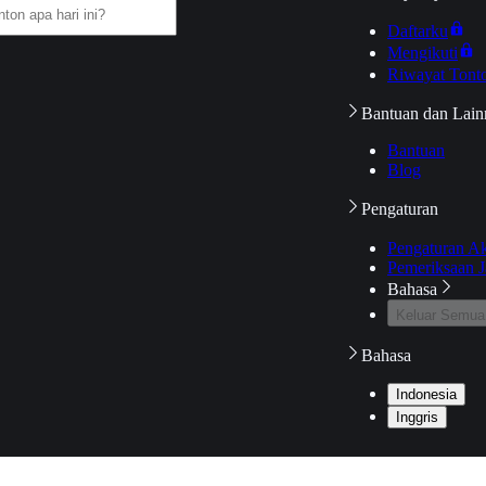
Daftarku
Mengikuti
Riwayat Tont
Bantuan dan Lain
Bantuan
Blog
Pengaturan
Pengaturan A
Pemeriksaan J
Bahasa
Keluar Semua
Bahasa
Indonesia
Inggris