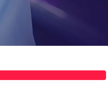
 bukannya membela Anin sebagai istri sah Hans malah mereka