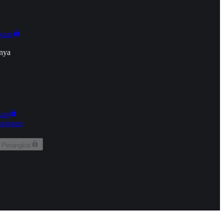
onan
nya
kun
aringan
 Perangkat