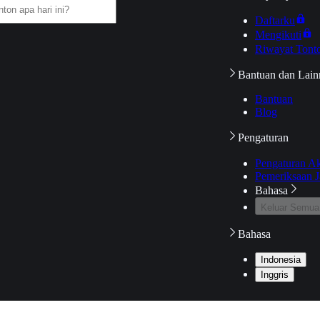
Daftarku
Mengikuti
Riwayat Tont
Bantuan dan Lain
Bantuan
Blog
Pengaturan
Pengaturan A
Pemeriksaan J
Bahasa
Keluar Semua
Bahasa
Indonesia
Inggris