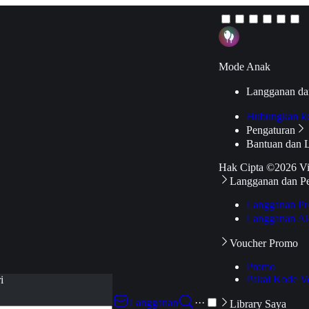
Mode Anak
Langganan da
Hubungkan k
Pengaturan
Bantuan dan 
Hak Cipta ©2026 V
Langganan dan P
Langganan Pr
Langganan Ak
Voucher Promo
Promo
Pakai Kode V
i
Langganan
···
Library Saya