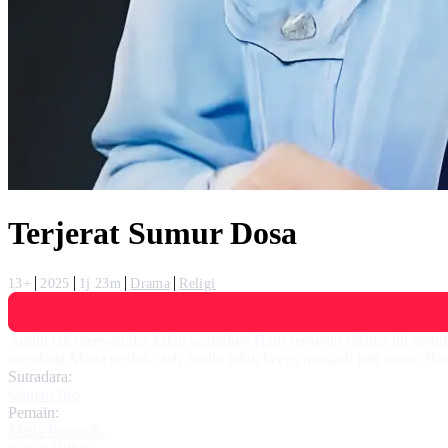
Terjerat Sumur Dosa
13+
2025
1j 23m
Drama
Religi
Andin tak menyangka kalau suaminya Hans ternyata selama ini mend
membela Mona seolah olah Andin tidak becus menjadi istri untuk Ha
Sutradara:
Usman Jiro
Pemain:
Metta Permadi
,