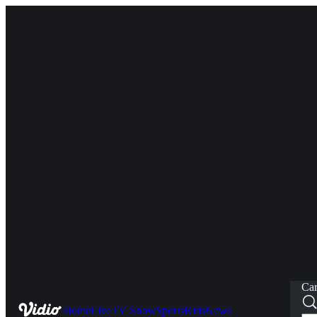
Car
Home
Live
TV Show
Sports
Kids
News