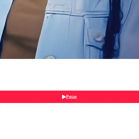
Putar
ua dengan wanita lain bernama Mona dibelakangnya. Hans dan ibunya
ns