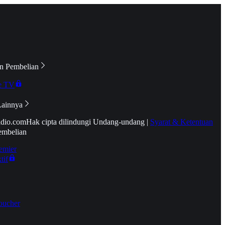
n Pembelian
e TV
Lainnya
idio.com
Hak cipta dilindungi Undang-undang
|
Syarat & Ketentuan
embelian
emier
tif
oucher