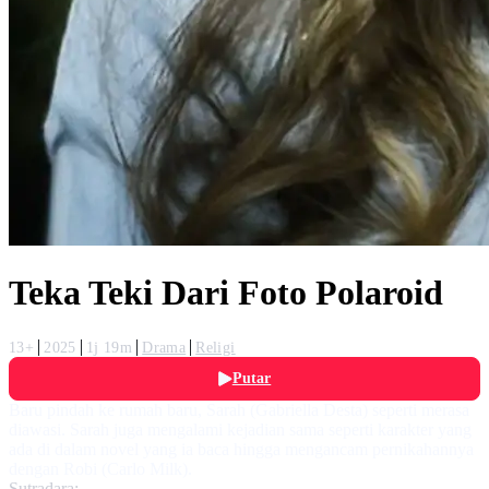
Teka Teki Dari Foto Polaroid
13+
2025
1j 19m
Drama
Religi
Putar
Baru pindah ke rumah baru, Sarah (Gabriella Desta) seperti merasa
diawasi. Sarah juga mengalami kejadian sama seperti karakter yang
ada di dalam novel yang ia baca hingga mengancam pernikahannya
dengan Robi (Carlo Milk).
Sutradara: