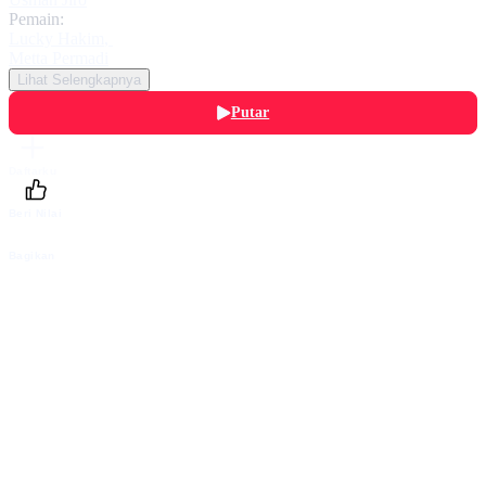
Pemain:
Lucky Hakim
,
Metta Permadi
Lihat Selengkapnya
Putar
Daftarku
Beri Nilai
Bagikan