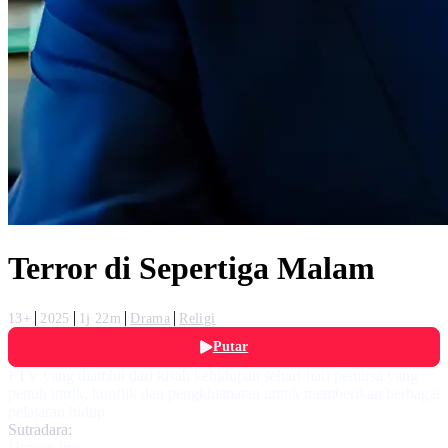
Terror di Sepertiga Malam
13+
2025
1j 22m
Drama
Religi
Putar
FTV yang diambil dari kisah kehidupan sehari-hari pemirsa yang
penuh intrik, konflik dan pengkhianatan untuk memberikan berbagai
pelajaran hidup.
Sutradara:
Usman Jiro