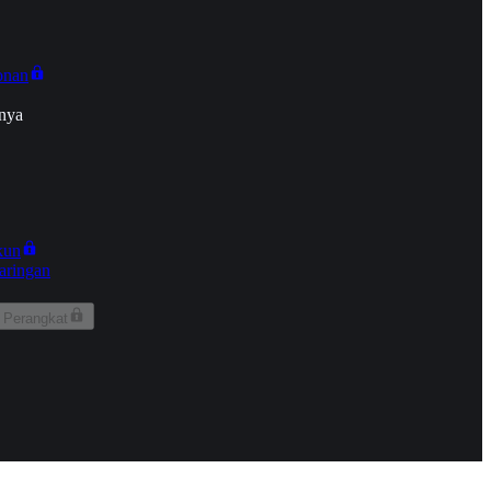
onan
nya
kun
aringan
 Perangkat