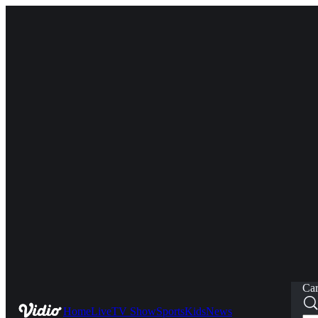
Car
Home
Live
TV Show
Sports
Kids
News