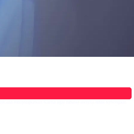
encana menyingkirkan Karisa agar rahasia mereka tidak terbongkar.