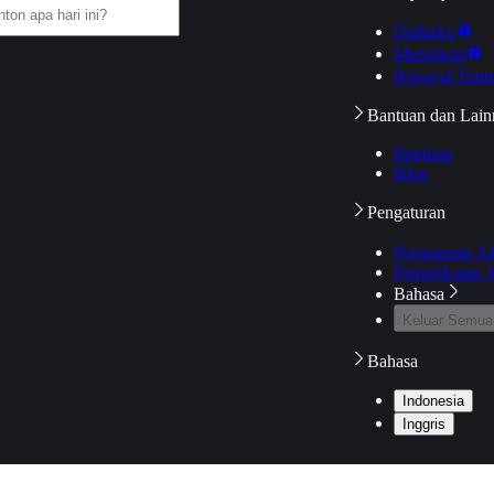
Daftarku
Mengikuti
Riwayat Tont
Bantuan dan Lain
Bantuan
Blog
Pengaturan
Pengaturan A
Pemeriksaan J
Bahasa
Keluar Semua
Bahasa
Indonesia
Inggris