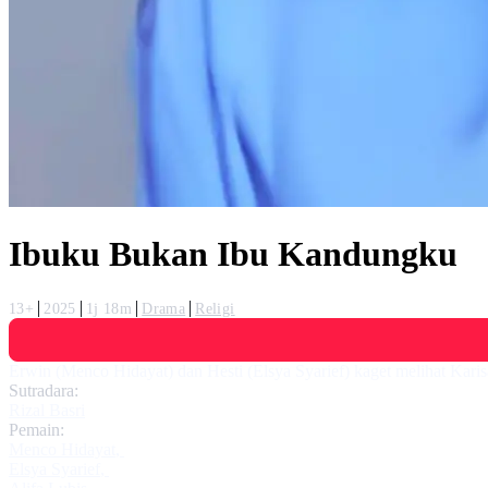
Ibuku Bukan Ibu Kandungku
13+
2025
1j 18m
Drama
Religi
Erwin (Menco Hidayat) dan Hesti (Elsya Syarief) kaget melihat Karis
Sutradara:
Rizal Basri
Pemain:
Menco Hidayat
,
Elsya Syarief
,