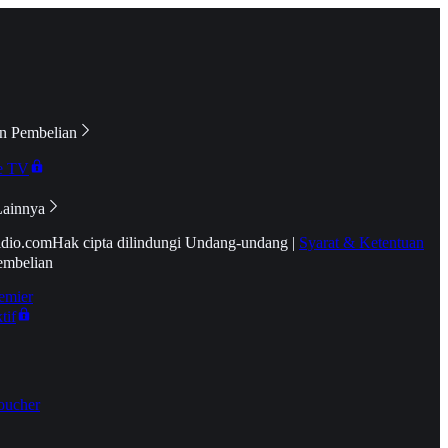
n Pembelian
e TV
Lainnya
idio.com
Hak cipta dilindungi Undang-undang
|
Syarat & Ketentuan
embelian
emier
tif
oucher