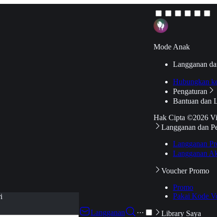
Mode Anak
Langganan da
Hubungkan k
Pengaturan
Bantuan dan 
Hak Cipta ©2026 V
Langganan dan P
Langganan Pr
Langganan Ak
Voucher Promo
Promo
Pakai Kode V
i
Langganan
···
Library Saya