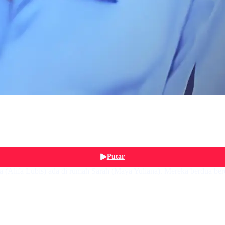
Putar
a (Alifa Lubis) ada di rumah Sarah (Maya Yuliana). Mereka berdua ber