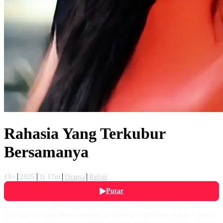
Rahasia Yang Terkubur
Bersamanya
13+
2025
1j 17m
Drama
Religi
Putar
Di saat Ana (Citra Anggun) divonis tidak bisa punya anak, Sheila
(Novilia Annisa) tiba-tiba muncul dan menyerahkan anaknya untuk