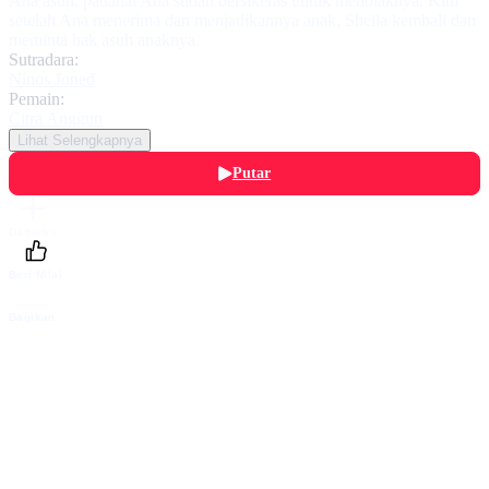
Ana asuh, padahal Ana sudah bersikeras untuk menolaknya. Kini
setelah Ana menerima dan menjadikannya anak, Sheila kembali dan
meminta hak asuh anaknya.
Sutradara:
Ninos Joned
Pemain:
Citra Anggun
Lihat Selengkapnya
Putar
Daftarku
Beri Nilai
Bagikan