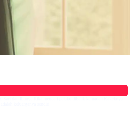
g. Sari dan Ibunya Rika mencari pelaku dibalik kematian Kakeknya
dalah keluarganya sendiri.