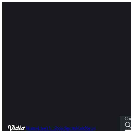
Car
Home
Live
TV Show
Sports
Kids
News