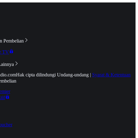
n Pembelian
e TV
Lainnya
idio.com
Hak cipta dilindungi Undang-undang
|
Syarat & Ketentuan
embelian
emier
tif
oucher