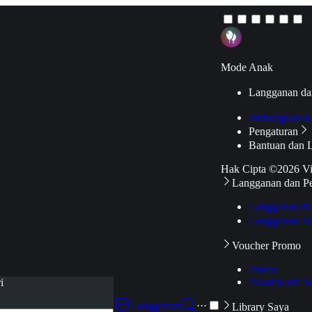
Mode Anak
Langganan da
Hubungkan k
Pengaturan
Bantuan dan 
Hak Cipta ©2026 V
Langganan dan P
Langganan Pr
Langganan Ak
Voucher Promo
Promo
Pakai Kode V
i
Langganan
···
Library Saya