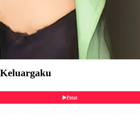
 Keluargaku
Putar
a kecelakaan yang dialami Kakek Gilang ternyata adalah ulah seseoran
n Kakek Gilang. Sari pun merasa aneh dan menduga bahwa pelakunya a