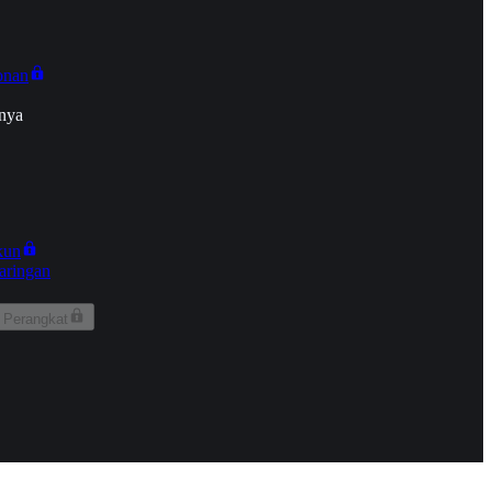
onan
nya
kun
aringan
 Perangkat