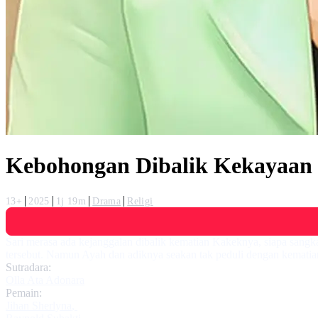
Kebohongan Dibalik Kekayaan
13+
2025
1j 19m
Drama
Religi
Sari merasa ada kejanggalan dibalik kematian Kakeknya, siapa sangk
tersebut. Namun Ayah dan adiknya seakan tak peduli dengan kematia
Sutradara:
Olla Ata Adonara
Pemain:
Jihan Sherlyna
,