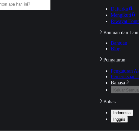
Daftarku
Mengikuti
Riwayat Tont
Bantuan dan Lain
Bantuan
Blog
Pengaturan
Pengaturan A
Pemeriksaan J
Bahasa
Keluar Semua
Bahasa
Indonesia
Inggris