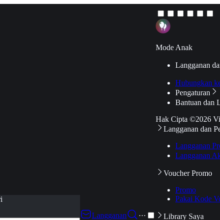
Mode Anak
Langganan da
Hubungkan k
Pengaturan
Bantuan dan 
Hak Cipta ©2026 V
Langganan dan P
Langganan Pr
Langganan Ak
Voucher Promo
Promo
Pakai Kode V
i
Langganan
···
Library Saya