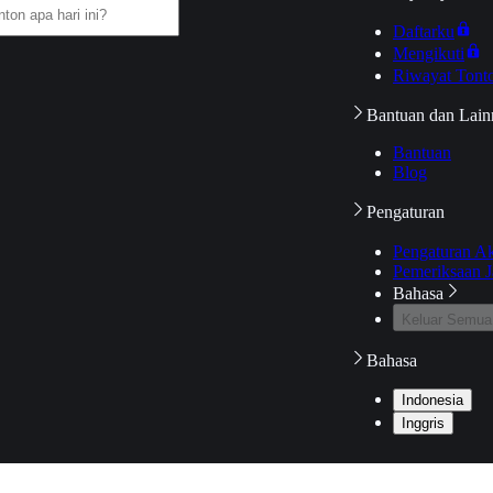
Daftarku
Mengikuti
Riwayat Tont
Bantuan dan Lain
Bantuan
Blog
Pengaturan
Pengaturan A
Pemeriksaan J
Bahasa
Keluar Semua
Bahasa
Indonesia
Inggris