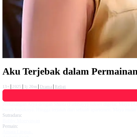
Aku Terjebak dalam Permainan
13+
2025
1j 20m
Drama
Religi
Pertunangan Arya dengan Shinta (Fathbayy) sukses digelar, Maya (A
buruk bapaknya. Hingga terjatuh dari sebuah apartemen. Maya mulai m
Sutradara:
Bobby Moeryawan
Pemain:
Amara Lingua
,