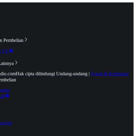
n Pembelian
e TV
Lainnya
idio.com
Hak cipta dilindungi Undang-undang
|
Syarat & Ketentuan
embelian
emier
tif
oucher