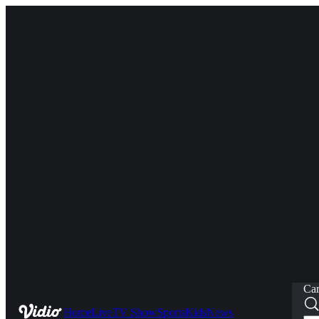
Car
Home
Live
TV Show
Sports
Kids
News