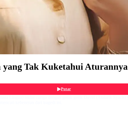
 yang Tak Kuketahui Aturannya
Putar
mara Lingua) mulai curiga dengan gerak gerik David (Atalarik Syach) 
encari kebeneran dari tragedi ini.