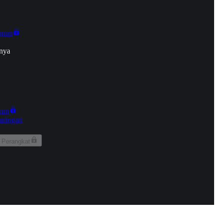
onan
nya
kun
aringan
 Perangkat