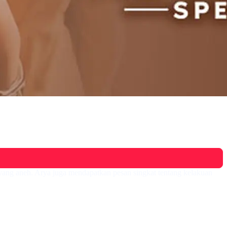
yang aneh. Arya juga mendapatkan pesan singkat tentang kelakuan