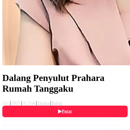
Dalang Penyulut Prahara
Rumah Tanggaku
13+
2025
1j 22m
Drama
Religi
Putar
Awalnya Sarah mengira bahwa suaminya Farhan adalah dalang
dibalik prahara rumah tangga dirinya. Namun siapa sangka Ayah