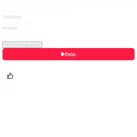
yang pernah mengusir ia dan Ibunya sewaktu kecil tiba-tiba datang,
dan tanpa disadari Ayahnya menjadi penyebab retaknya rumah
tangga Sarah dan Farhan selama ini.
Sutradara:
Sam Sarumpaet
Pemain:
Firman Mutakin, S.E.
,
Disha Devina
Lihat Selengkapnya
Putar
Daftarku
Beri Nilai
Bagikan