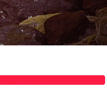
te iblis, Dongfang Bubai, membawanya pada perjalanan spiritual yang