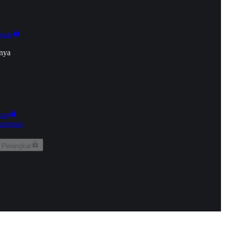
onan
nya
kun
aringan
 Perangkat