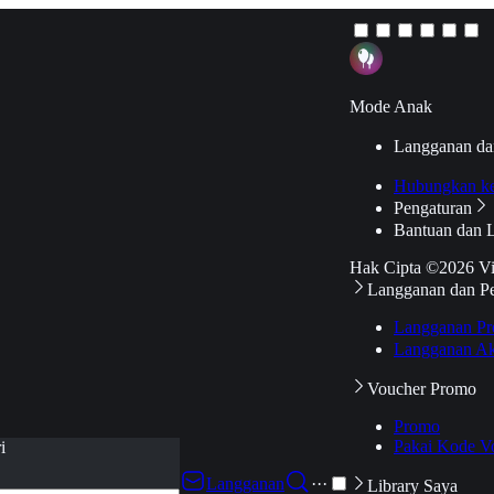
Mode Anak
Langganan da
Hubungkan k
Pengaturan
Bantuan dan 
Hak Cipta ©2026 V
Langganan dan P
Langganan Pr
Langganan Ak
Voucher Promo
Promo
Pakai Kode V
i
Langganan
···
Library Saya