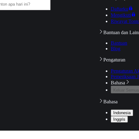
Daftarku
Mengikuti
Riwayat Tont
Bantuan dan Lain
Bantuan
Blog
Pengaturan
Pengaturan A
Pemeriksaan J
Bahasa
Keluar Semua
Bahasa
Indonesia
Inggris