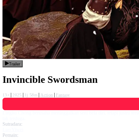
Trailer
Invincible Swordsman
13+
2025
1j 58m
Action
Fantasy
Linghu Chong berusaha meninggalkan seni bela diri, tetapi justru te
tak terduga.
Sutradara:
Luo Yiwei
Pemain: