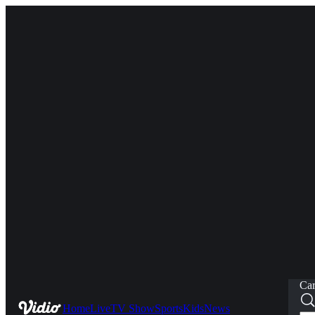
Car
Home
Live
TV Show
Sports
Kids
News