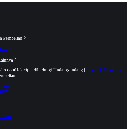
n Pembelian
e TV
Lainnya
idio.com
Hak cipta dilindungi Undang-undang
|
Syarat & Ketentuan
embelian
emier
tif
oucher