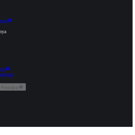
onan
nya
kun
aringan
 Perangkat