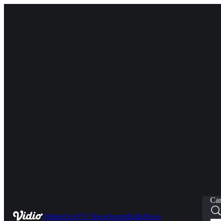
Car
Home
Live
TV Show
Sports
Kids
News