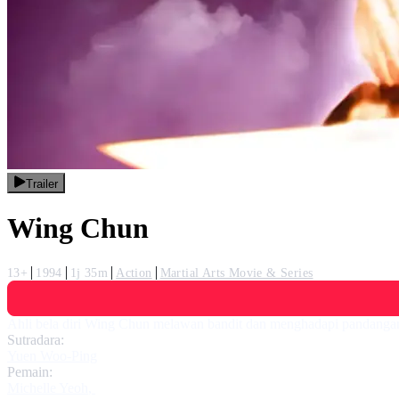
Trailer
Wing Chun
13+
1994
1j 35m
Action
Martial Arts Movie & Series
Ahli bela diri Wing Chun melawan bandit dan menghadapi pandangan r
Sutradara:
Yuen Woo-Ping
Pemain:
Michelle Yeoh
,