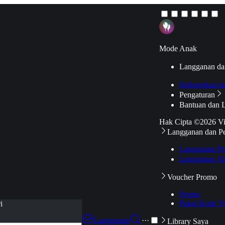
Mode Anak
Langganan da
Hubungkan k
Pengaturan
Bantuan dan 
Hak Cipta ©2026 V
Langganan dan P
Langganan Pr
Langganan Ak
Voucher Promo
Promo
Pakai Kode V
i
Langganan
···
Library Saya