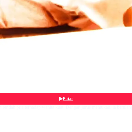
Putar
endah pria terhadap wanita kuat. Dengan jurus memukau, ia berulang 