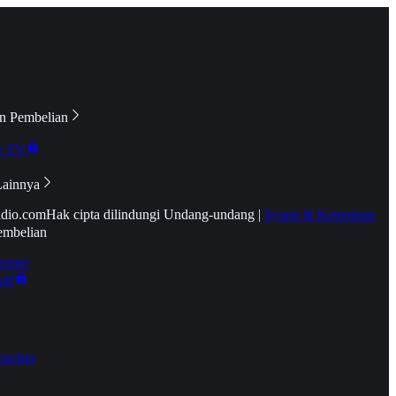
n Pembelian
e TV
Lainnya
idio.com
Hak cipta dilindungi Undang-undang
|
Syarat & Ketentuan
embelian
emier
tif
oucher