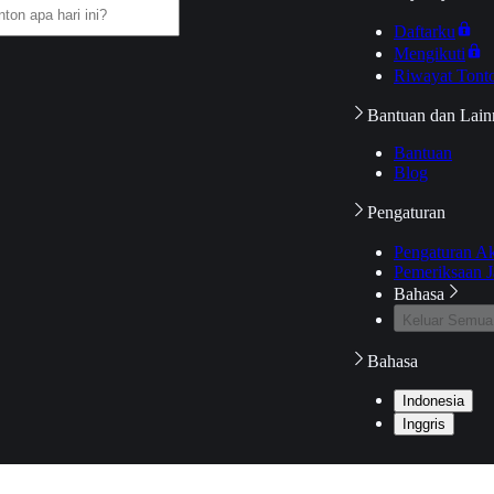
Daftarku
Mengikuti
Riwayat Tont
Bantuan dan Lain
Bantuan
Blog
Pengaturan
Pengaturan A
Pemeriksaan J
Bahasa
Keluar Semua
Bahasa
Indonesia
Inggris