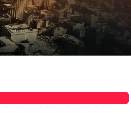
erjebak di wilayah musuh, dengan waktu 3 jam sebelum dibom.