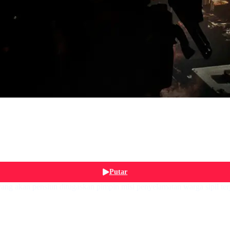
Putar
 yang akan pensiun ditugaskan pimpin misi penyelamatan warga sipil t