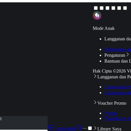
Mode Anak
Langganan da
Hubungkan k
Pengaturan
Bantuan dan 
Hak Cipta ©2026 V
Langganan dan P
Langganan Pr
Langganan Ak
Voucher Promo
Promo
Pakai Kode V
i
Langganan
···
Library Saya