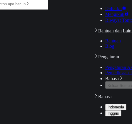
Daftarku
Mengikuti
Riwayat Tont
Bantuan dan Lain
Bantuan
Blog
Pengaturan
Pengaturan A
Pemeriksaan J
Bahasa
Keluar Semua
Bahasa
Indonesia
Inggris