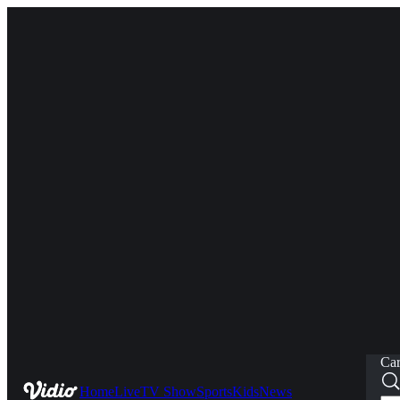
Car
Home
Live
TV Show
Sports
Kids
News