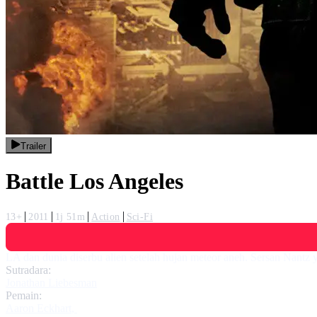
Trailer
Battle Los Angeles
13+
2011
1j 51m
Action
Sci-Fi
LA dan dunia diserbu alien setelah hujan meteor aneh. Sersan Nantz
Sutradara:
Jonathan Liebesman
Pemain:
Aaron Eckhart
,