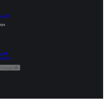
onan
nya
kun
aringan
 Perangkat