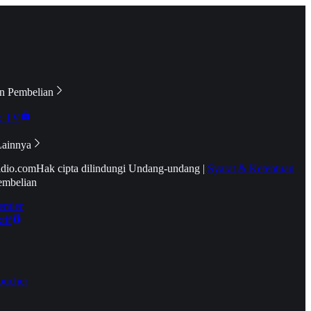
n Pembelian
e TV
Lainnya
idio.com
Hak cipta dilindungi Undang-undang
|
Syarat & Ketentuan
embelian
emier
tif
oucher