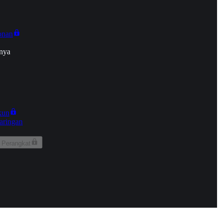
onan
nya
kun
aringan
 Perangkat