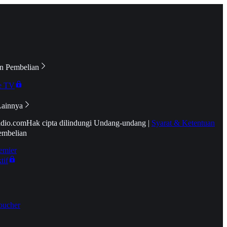
n Pembelian
e TV
Lainnya
idio.com
Hak cipta dilindungi Undang-undang
|
Syarat & Ketentuan
embelian
emier
tif
oucher