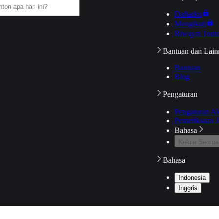
Daftarku
Mengikuti
Riwayat Tont
Bantuan dan Lain
Bantuan
Blog
Pengaturan
Pengaturan A
Pemeriksaan J
Bahasa
Keluar Semua
Bahasa
Indonesia
Inggris