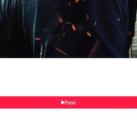
Putar
h diberhentikan, James Harper, mempertaruhkan segalanya demi keluar