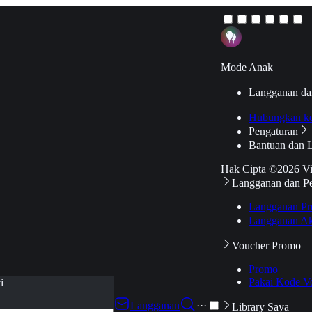
Mode Anak
Langganan da
Hubungkan k
Pengaturan
Bantuan dan 
Hak Cipta ©2026 V
Langganan dan P
Langganan Pr
Langganan Ak
Voucher Promo
Promo
Pakai Kode V
i
Langganan
···
Library Saya