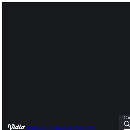
Car
Home
Live
TV Show
Sports
Kids
News