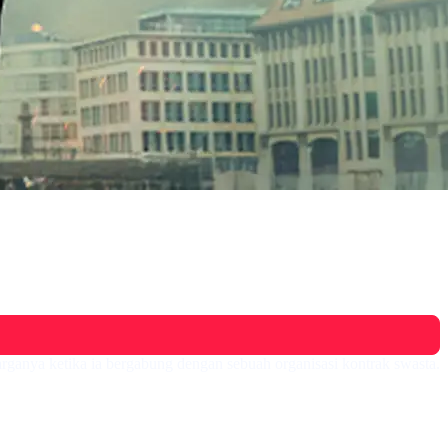
ganya ketika ia bergabung dengan sebuah organisasi kontrak swasta.