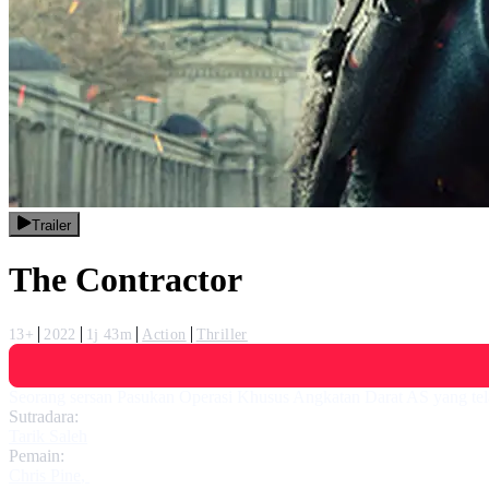
Trailer
The Contractor
13+
2022
1j 43m
Action
Thriller
Seorang sersan Pasukan Operasi Khusus Angkatan Darat AS yang tela
Sutradara:
Tarik Saleh
Pemain:
Chris Pine
,