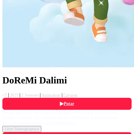
DoReMi Dalimi
<7
2025
2 Seasons
Animation
Cartoon
Putar
Setiap episode Dalimi penuh dengan cerita yang Dalimi lihat,
dengar, rasakan, dan simpati dalam kehidupan sehari-harinya
bersama orang-orang yang dicintainya.
Lihat Selengkapnya