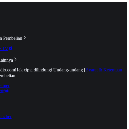
n Pembelian
e TV
Lainnya
idio.com
Hak cipta dilindungi Undang-undang
|
Syarat & Ketentuan
embelian
emier
tif
oucher