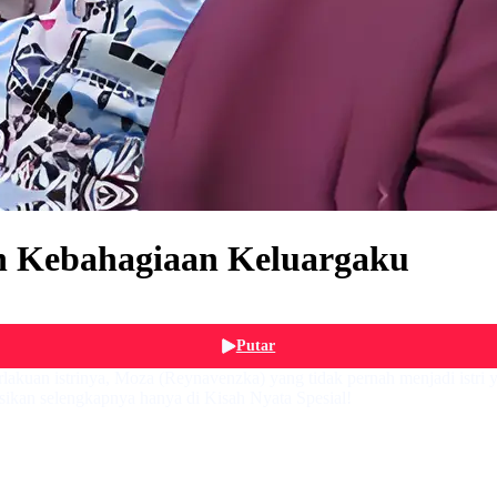
n Kebahagiaan Keluargaku
Putar
perlakuan istrinya, Moza (Reynavenzka) yang tidak pernah menjadi istr
ikan selengkapnya hanya di Kisah Nyata Spesial!