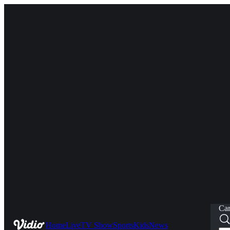
Car
Home
Live
TV Show
Sports
Kids
News