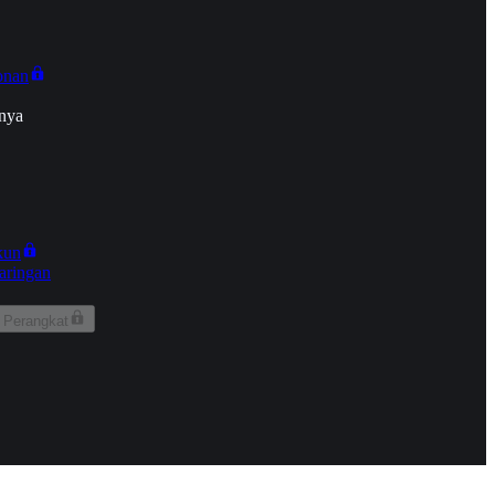
onan
nya
kun
aringan
 Perangkat