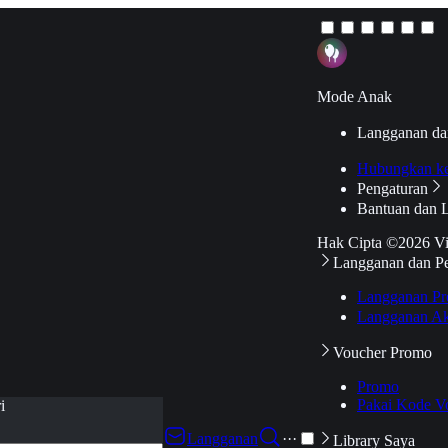
Mode Anak
Langganan da
Hubungkan k
Pengaturan
Bantuan dan 
Hak Cipta ©2026 V
Langganan dan P
Langganan Pr
Langganan Ak
Voucher Promo
Promo
Pakai Kode V
i
Langganan
···
Library Saya