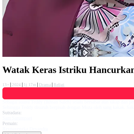
Watak Keras Istriku Hancurka
13+
2024
1j 17m
Drama
Religi
Sebagai suami Teddy (Ikhsan Saleh) selalu bersabar atas sikap dan 
Sehingga Teddy disuruh berpisah dengan Moza oleh sang kakak. Saks
Sutradara:
Sam Sarumpaet
Pemain:
Reynavenzka Deyandra