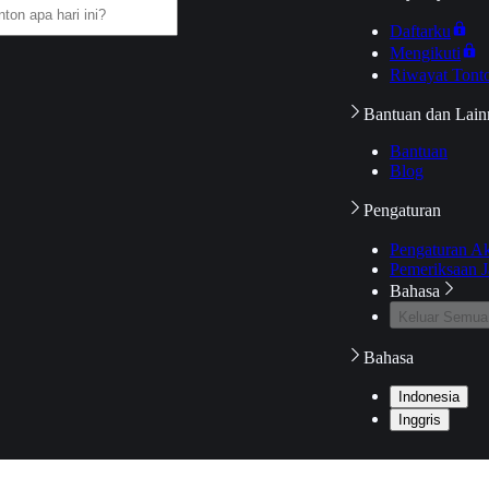
Daftarku
Mengikuti
Riwayat Tont
Bantuan dan Lain
Bantuan
Blog
Pengaturan
Pengaturan A
Pemeriksaan J
Bahasa
Keluar Semua
Bahasa
Indonesia
Inggris