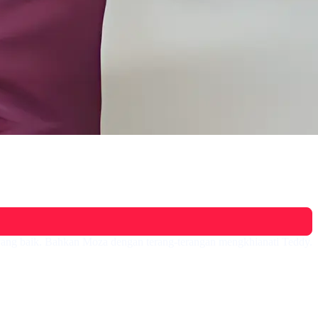
i yang baik. Bahkan Moza dengan terang-terangan mengkhianati Teddy.