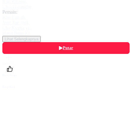
Kim Pilsung
,
Choi Gwangho
Pemain:
Kim Eun ah
,
Jeon Tae yeol
,
Cho Kyung yi
,
Hong Bum-Ki
Lihat Selengkapnya
Putar
Daftarku
Beri Nilai
Bagikan