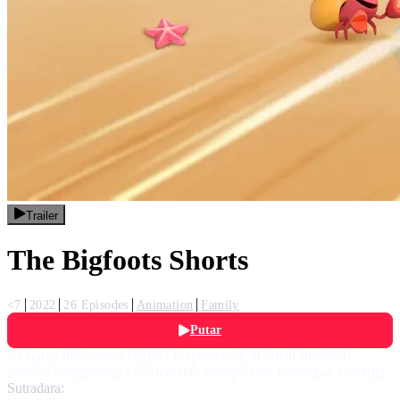
Trailer
The Bigfoots Shorts
<7
2022
26 Episodes
Animation
Family
Putar
Keluarga dinosaurus Bigfoot berpetualang di Pulau Jumbled!
Mereka menghadapi keseruan dan memperkuat hubungan keluarga.
Sutradara: