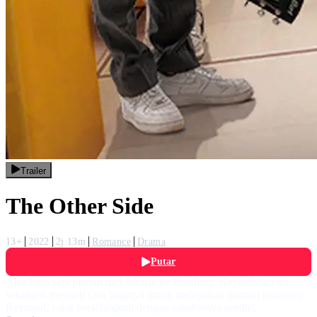
Trailer
The Other Side
13+
2022
2j 13m
Romance
Drama
Putar
Alea baru saja pindah dari Jakarta ke Bandung. Kepindahan ini
sekaligus menjadi cara baginya untuk melupakan mantan pacarnya,
Reynand, yang berselingkuh dengan sahabatnya sendiri.