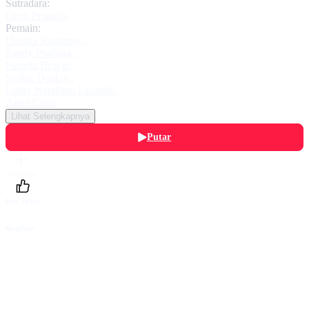
Sutradara:
Girry Pratama
Pemain:
Davina Karamoy
,
Sandy Pradana
,
Pamela Bowie
,
Syakir Daulay
,
Cathy Natafitria Fakandi
,
Amel Carla
Lihat Selengkapnya
Putar
Daftarku
Beri Nilai
Bagikan