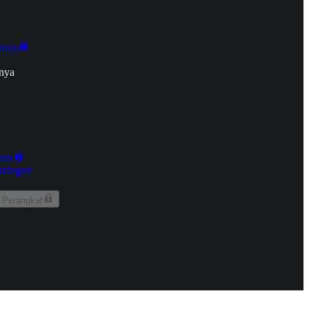
onan
nya
kun
aringan
 Perangkat