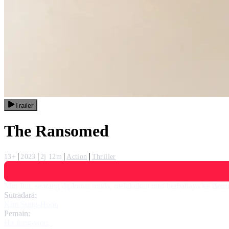
Trailer
The Ransomed
13+
2023
2j 12m
Action
Thriller
Min Jun, seorang diplomat muda, melakukan misi berbahaya ke Beiru
Sutradara:
Kim Sung-Hoon
Pemain:
Ha Jung-woo
,