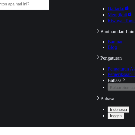
Daftarku
Mengikuti
Riwayat Tont
Bantuan dan Lain
Bantuan
Blog
Pengaturan
Pengaturan A
Pemeriksaan J
Bahasa
Keluar Semua
Bahasa
Indonesia
Inggris