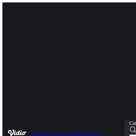
Car
Home
Live
TV Show
Sports
Kids
News