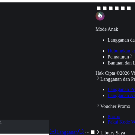
Mode Anak
Langganan da
Hubungkan k
Pengaturan
Bantuan dan 
Hak Cipta ©2026 V
Langganan dan P
Langganan Pr
Langganan Ak
Voucher Promo
Promo
Pakai Kode V
i
Langganan
···
Library Saya