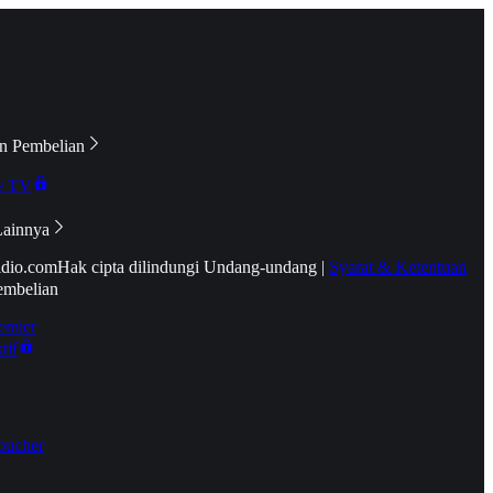
n Pembelian
e TV
Lainnya
idio.com
Hak cipta dilindungi Undang-undang
|
Syarat & Ketentuan
embelian
emier
tif
oucher