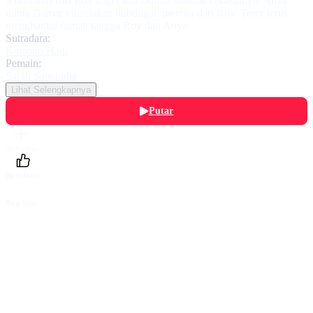
Samantha) istri Roy kaget ada Damar mantan kekasihnya. Anya
minta Damar rahasiakan hubungan mereka dari Roy. Teror terus
menghantui rumah tangga Roy dan Anya.
Sutradara:
Karsono Hadi
Pemain:
Sarah Samantha
Lihat Selengkapnya
Putar
Daftarku
Beri Nilai
Bagikan