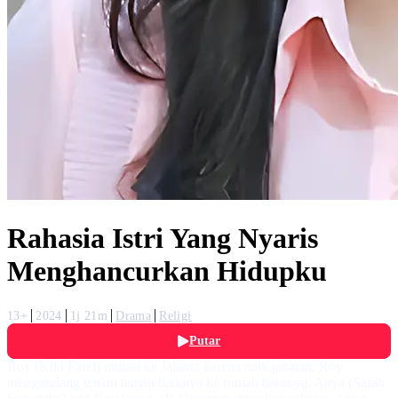
Rahasia Istri Yang Nyaris
Menghancurkan Hidupku
13+
2024
1j 21m
Drama
Religi
Putar
Roy (Kiki Farel) mutasi ke Jakarta karena naik jabatan. Roy
mengundang teman teman baiknya ke rumah barunya. Anya (Sarah