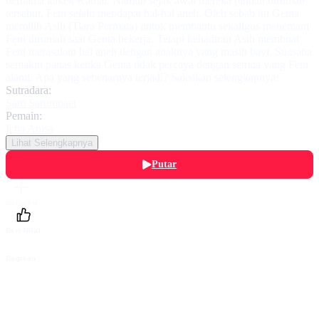
bernama kakek Kamal. Namun sejak awal mereka pindah dirumah
tersebut, Feni selalu mendapat hal-hal aneh. Oleh sebab itu Genta
memilih Asih (Tiara Permata) untuk membantu sekaligus menemani
Feni dirumah saat Genta bekerja. Tetapi kehadiran Asih membuat
Feni merasakan hal aneh dengan anaknya yang masih bayi. Suasana
semakin panas ketika Genta tidak percaya dengan semua yang Feni
alami. Apa yang sebenarnya terjadi? Saksikan selengkapnya!
Sutradara:
Sam Sarumpaet
Pemain:
Icha Anisa
Lihat Selengkapnya
Putar
Daftarku
Beri Nilai
Bagikan