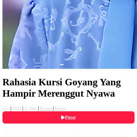
Rahasia Kursi Goyang Yang
Hampir Merenggut Nyawa
13+
2024
1j 19m
Drama
Religi
Putar
Genta (Chand Kelvin) mengajak Feni (Icha Anisa) untuk tinggal
dirumah masa kecilnya. Rumah peninggalan sang kakek yang