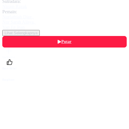
Sutradara:
Nizam Razak
Pemain:
Nurfathiah Diaz
,
Nur Sarah Alisya
,
Yap Ee Jean
Lihat Selengkapnya
Putar
Daftarku
Beri Nilai
Bagikan