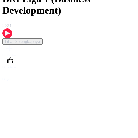
Development)
2024
Lihat Selengkapnya
Daftarku
Beri Nilai
Bagikan