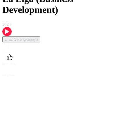
Development)
2024
Lihat Selengkapnya
Daftarku
Beri Nilai
Bagikan