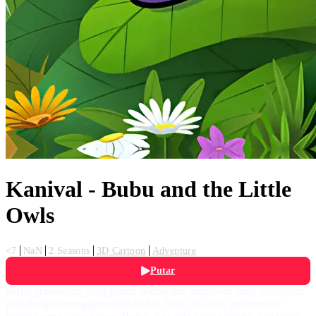
Kanival - Bubu and the Little
Owls
<7
NaN
2 Seasons
3D Cartoon
Adventure
Putar
Serial prasekolah yang penuh warna dan menawan yang mengikuti
petualangan menggemaskan Bubu, Biel, dan adik perempuan