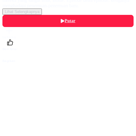
mereka yang sangat imut, Bonie. Episode demi episode, ketiganya
menghadapi penemuan-penemuan baru.
Lihat Selengkapnya
Putar
Daftarku
Beri Nilai
Bagikan