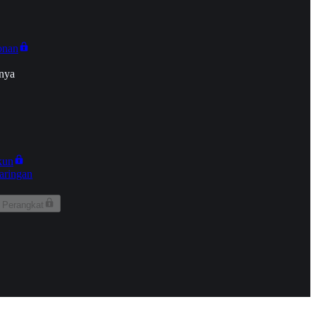
onan
nya
kun
aringan
 Perangkat