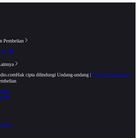
n Pembelian
e TV
Lainnya
idio.com
Hak cipta dilindungi Undang-undang
|
Syarat & Ketentuan
embelian
emier
tif
oucher