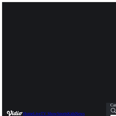
Car
Home
Live
TV Show
Sports
Kids
News