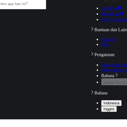
Daftarku
Mengikuti
Riwayat Tont
Bantuan dan Lain
Bantuan
Blog
Pengaturan
Pengaturan A
Pemeriksaan J
Bahasa
Keluar Semua
Bahasa
Indonesia
Inggris