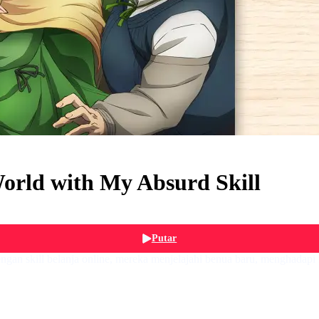
orld with My Absurd Skill
Putar
gan skill belanja online, mereka menjelajahi benua baru, menghadapi m