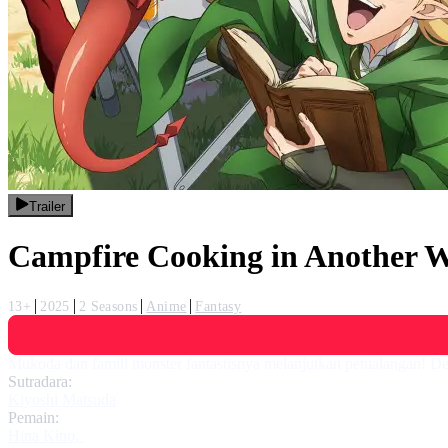
Trailer
Campfire Cooking in Another W
13+
2025
2 Seasons
Anime
Fantasy
Mukoda dan famili monster fantastisnya melanjutkan petualangan! Den
Sutradara:
Kiyoshi Matsuda
Pemain:
Hina Kino
,