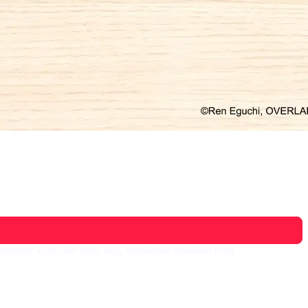
onster kuat, dan tentu saja, menikmati masakan lezat.