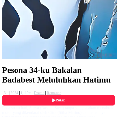
Pesona 34-ku Bakalan
Badabest Meluluhkan Hatimu
13+
2024
1j 19m
Drama
Romance
Putar
Pada suatu hari, Surya (Bastian Steel) tanpa sengaja akan menabrak
motor yang dikendarai oleh Citra (Sitha Marino) dan temannya.