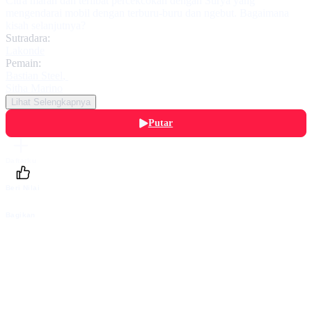
Citra marah dan terlibat percekcokan dengan Surya yang
mengendarai mobil dengan terburu-buru dan ngebut. Bagaimana
kisah selanjutnya?
Sutradara:
Lakonde
Pemain:
Bastian Steel
,
Sitha Marino
Lihat Selengkapnya
Putar
Daftarku
Beri Nilai
Bagikan