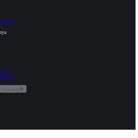
onan
nya
kun
aringan
 Perangkat