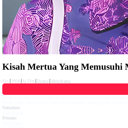
Kisah Mertua Yang Memusuhi 
13+
2024
1j 23m
Drama
Melodrama
Sekar, Lisa dan Risma harus menerima kenyataan pahit kala mendapat
Risma yang tidak direstui sedari awal bertemu. Sanggupkah ketigan
Sutradara:
Toto Hoedi
Pemain:
Icha Anisa
,