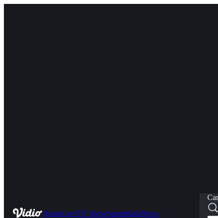
Car
Home
Live
TV Show
Sports
Kids
News