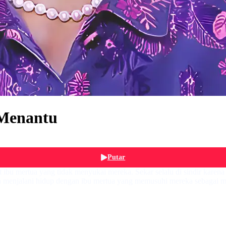
Menantu
Putar
 ibu mertua yang tidak menyukai mereka. Sekar selalu di sindir karen
ya menjalani hidup dengan ibu mertua yang memusuhi mereka sebagai 