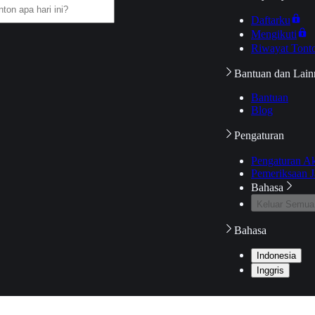
Daftarku
Mengikuti
Riwayat Tont
Bantuan dan Lain
Bantuan
Blog
Pengaturan
Pengaturan A
Pemeriksaan J
Bahasa
Keluar Semua
Bahasa
Indonesia
Inggris