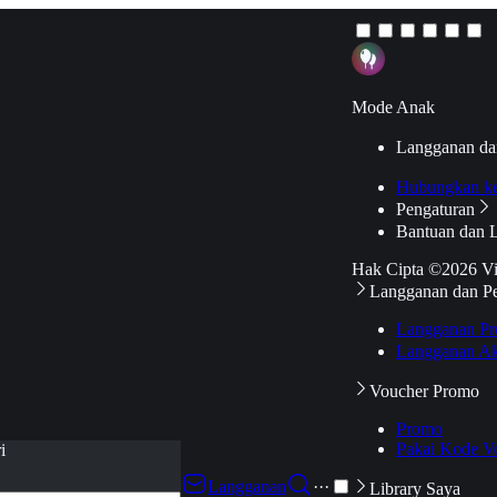
Mode Anak
Langganan da
Hubungkan k
Pengaturan
Bantuan dan 
Hak Cipta ©2026 V
Langganan dan P
Langganan Pr
Langganan Ak
Voucher Promo
Promo
Pakai Kode V
i
Langganan
···
Library Saya