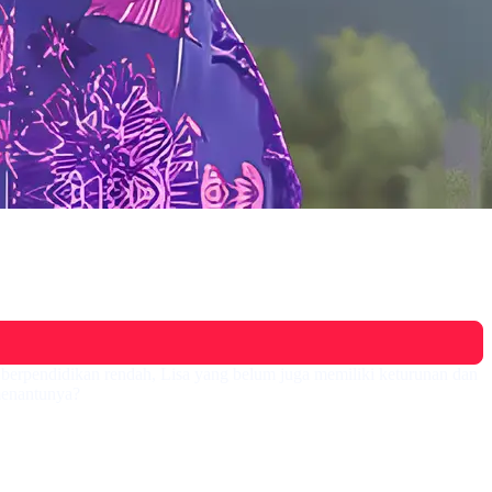
a berpendidikan rendah, Lisa yang belum juga memiliki keturunan dan
menantunya?