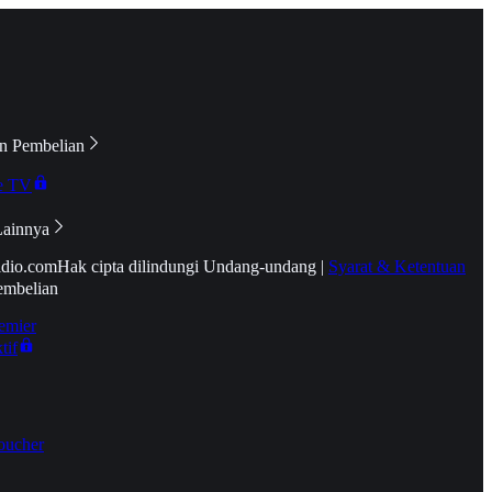
n Pembelian
e TV
Lainnya
idio.com
Hak cipta dilindungi Undang-undang
|
Syarat & Ketentuan
embelian
emier
tif
oucher