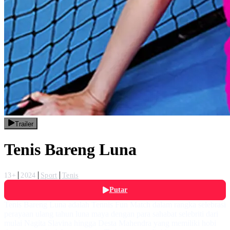
Trailer
Tenis Bareng Luna
13+
2024
Sport
Tenis
Putar
Tenis Bareng Luna adalah Tennis Fun Match dalam rangka selebrasi
perayaan ulang tahun luna maya dengan para sahabat selebriti dari
mulai Nagita Slavina hingga Desta Mahendra yang memiliki hobi