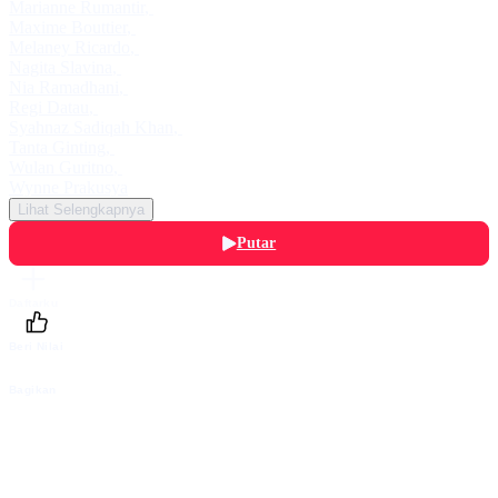
Marianne Rumantir
,
Maxime Bouttier
,
Melaney Ricardo
,
Nagita Slavina
,
Nia Ramadhani
,
Regi Datau
,
Syahnaz Sadiqah Khan
,
Tanta Ginting
,
Wulan Guritno
,
Wynne Prakusya
Lihat Selengkapnya
Putar
Daftarku
Beri Nilai
Bagikan