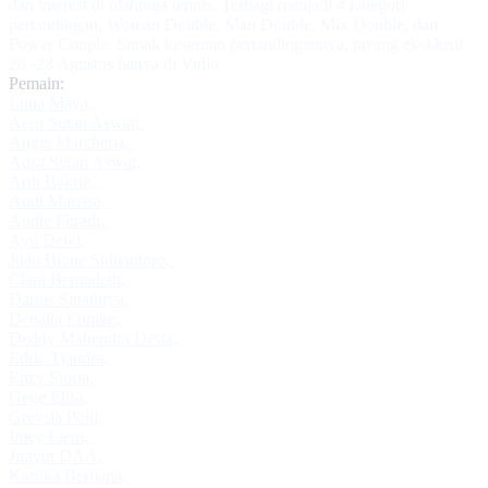
dan interest di olahraga tennis. Terbagi menjadi 4 kategori
pertandingan, Woman Double, Man Double, Mix Double, dan
Power Couple. Simak keseruan pertandingannya, tayang eksklusif
26 -28 Agustus hanya di Vidio
Pemain:
Luna Maya
,
Aero Sutan Aswar
,
Angie Marcheria
,
Aqsa Sutan Aswar
,
Ardi Bakrie
,
Audi Marissa
,
Audie Fitradi
,
Ayu Dewi
,
Juan Bione Subiantoro
,
Clara Bernadeth
,
Darius Sinathrya
,
Denalta Eunike
,
Deddy Mahendra Desta
,
Edric Tjandra
,
Enzy Storia
,
Gege Elisa
,
Greysia Polii
,
Imey Liem
,
Jirayut DAA
,
Kartika Berliana
,