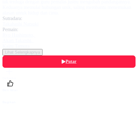
tak terduga dengan guru pemalas justru mengubah pandangannya.
Keduanya memulai hubungan unik, saling membantu menemukan
alasan untuk hidup dan cinta.
Sutradara:
Takahashi Natsuki
Pemain:
Ryo Hashimoto
,
Akari Takaishi
,
Kairu Tamura
Lihat Selengkapnya
Putar
Daftarku
Beri Nilai
Bagikan