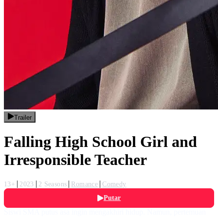
Trailer
Falling High School Girl and
Irresponsible Teacher
13+
2023
2 Seasons
Romance
Comedy
Putar
Siswi SMA putus asa ingin mengakhiri hidup. Namun, pertemuan