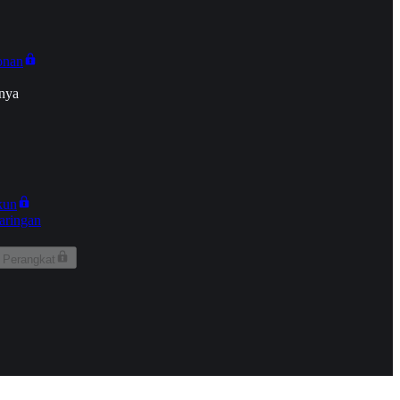
onan
nya
kun
aringan
 Perangkat