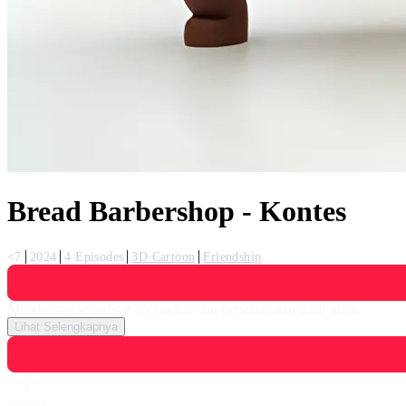
Bread Barbershop - Kontes
<7
2024
4 Episodes
3D Cartoon
Friendship
Mendorong semangat sportivitas dan persahabatan antar anak.
Lihat Selengkapnya
Daftarku