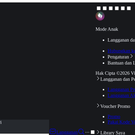
Mode Anak
Langganan da
Hubungkan k
Pengaturan
Bantuan dan 
Hak Cipta ©2026 V
Langganan dan P
Langganan Pr
Langganan Ak
Voucher Promo
Promo
Pakai Kode V
i
Langganan
···
Library Saya