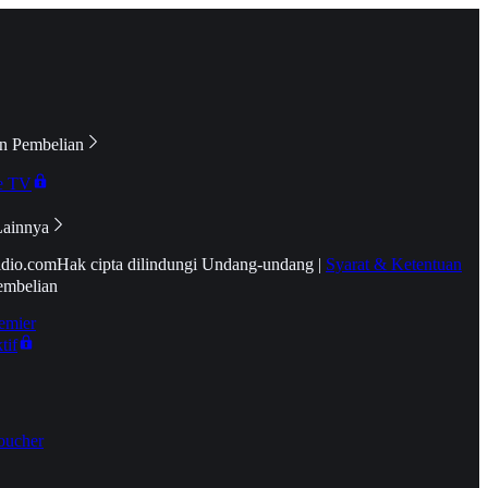
n Pembelian
e TV
Lainnya
idio.com
Hak cipta dilindungi Undang-undang
|
Syarat & Ketentuan
embelian
emier
tif
oucher