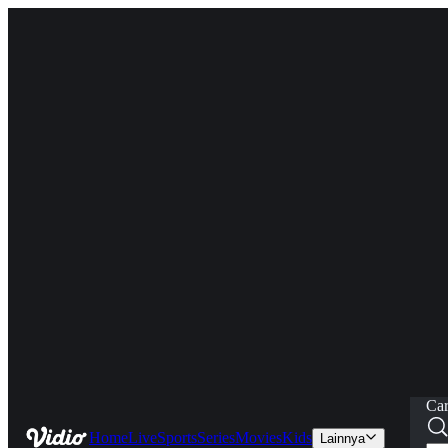
Car
Home
Live
Sports
Series
Movies
Kids
Lainnya