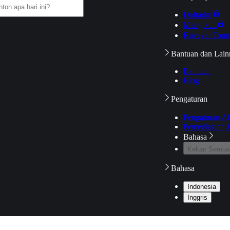
Daftarku
Mengikuti
Riwayat Tont
Bantuan dan Lain
Bantuan
Blog
Pengaturan
Pengaturan A
Pemeriksaan J
Bahasa
Keluar Semua
Bahasa
Indonesia
Inggris