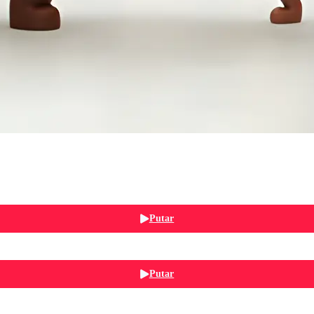
Putar
Putar