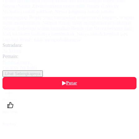
Di hari pertamanya masuk kuliah dan menjalankan ospek, kaki
Neysa (Nabila Zavira) terkena motor milik Rendy (Lavicky
Nicholas) saat di parkiran. Neysa langsung marah karena
menganggap Rendy yang merupakan seniornya di kampus, sengaja
ingin mengerjainya. Namun Rendy tidak menghiraukan perkataan
Neysa. Beberapa waktu kemudian Rendy dan Nesya bertemu lagi.
Kali ini motor keduanya bertabrakan. Nesya marah kembali tapi
lagi-lagi Rendy tidak mempedulikannya.
Sutradara:
Ai Manaf
Pemain:
Nabila Zavira
,
Lavicky Nicholas
Lihat Selengkapnya
Putar
Daftarku
Beri Nilai
Bagikan