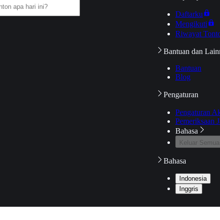
Daftarku
Mengikuti
Riwayat Tont
Bantuan dan Lain
Bantuan
Blog
Pengaturan
Pengaturan A
Pemeriksaan J
Bahasa
Keluar Semua
Bahasa
Indonesia
Inggris