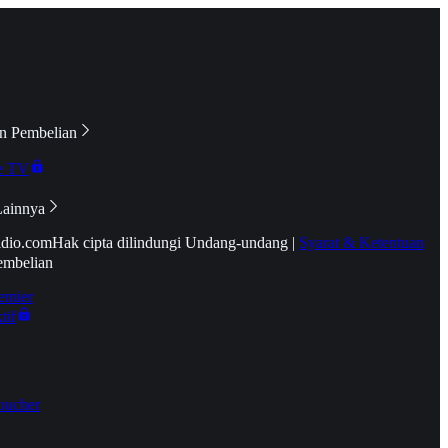
n Pembelian
e TV
Lainnya
idio.com
Hak cipta dilindungi Undang-undang
|
Syarat & Ketentuan
embelian
emier
tif
oucher