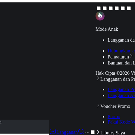
Mode Anak
Langganan da
Hubungkan k
Pengaturan
Bantuan dan 
Hak Cipta ©2026 V
Langganan dan P
Langganan Pr
Langganan Ak
Voucher Promo
Promo
Pakai Kode V
i
Langganan
···
Library Saya