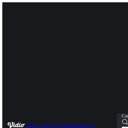
Car
Home
Live
TV Show
Sports
Kids
News