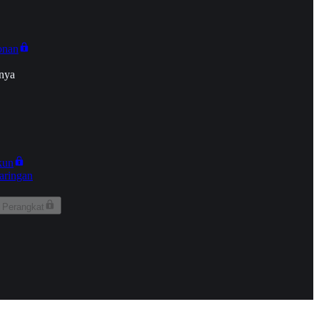
onan
nya
kun
aringan
 Perangkat